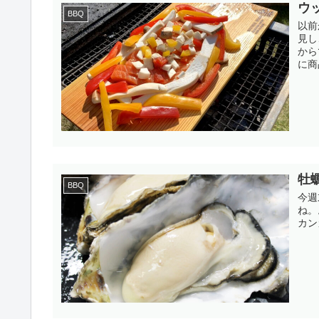
ウ
BBQ
以前
見し
から
に商
牡
BBQ
今週
ね。
カン