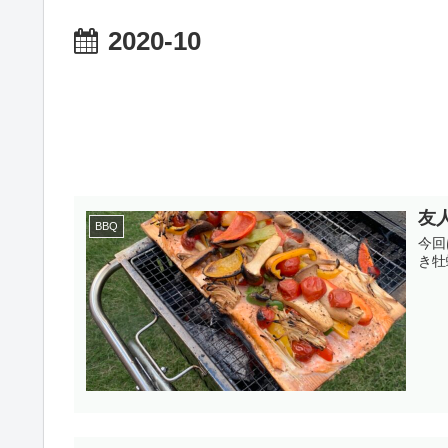
2020-10
友
BBQ
今回
き牡