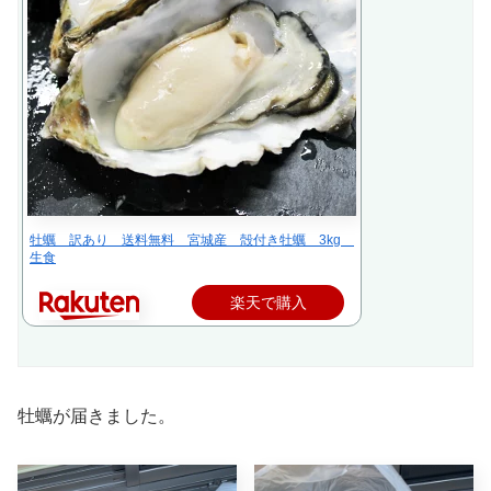
牡蠣 訳あり 送料無料 宮城産 殻付き牡蠣 3kg
生食
楽天で購入
牡蠣が届きました。