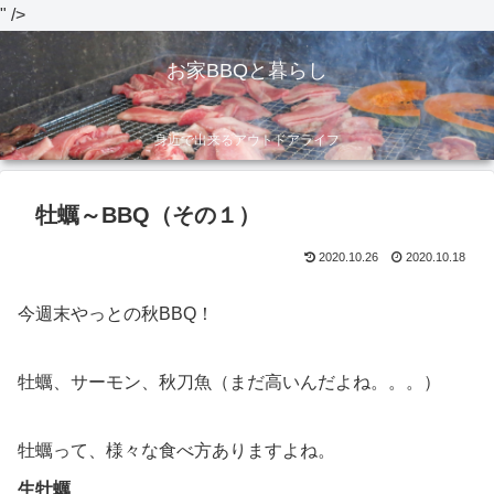
" />
お家BBQと暮らし
身近で出来るアウトドアライフ
牡蠣～BBQ（その１）
2020.10.26
2020.10.18
今週末やっとの秋BBQ！
牡蠣、サーモン、秋刀魚（まだ高いんだよね。。。）
牡蠣って、様々な食べ方ありますよね。
生牡蠣