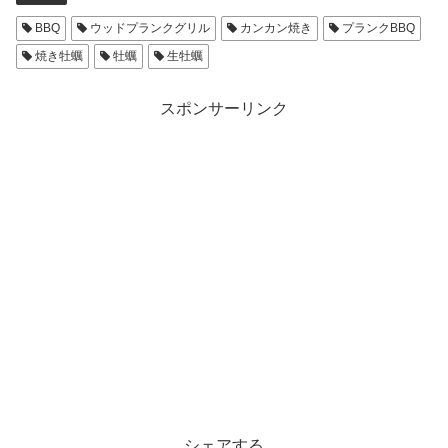
BBQ
ウッドプランクグリル
カンカン焼き
プランクBBQ
焼き牡蠣
牡蠣
生牡蠣
スポンサーリンク
シェアする