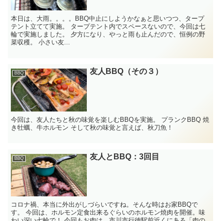
本日は、大雨。。。。BBQ中止にしようかなぁと思いつつ、タープ
テント立てて実施。 タープテント内でスペースないので、今回は七
輪で実施しました。 夕方になり、やっと雨も止んだので、恒例の野
菜収穫。 小さい友...
友人BBQ（その３）
BBQ
今回は、友人たちと秋の味覚を楽しむBBQを実施。 プランクBBQ 焼
き牡蠣、牛ホルモン そして秋の味覚と言えば、秋刀魚！
友人とBBQ：3回目
BBQ
コロナ禍、本当に外出がしづらいですね。そんな時はお家BBQで
す。 今回は、ホルモン定食出来るぐらいのホルモン焼肉を開催。味
わい深い七輪で！ 今回もお肉は、市川市行徳駅前近くにある「肉の