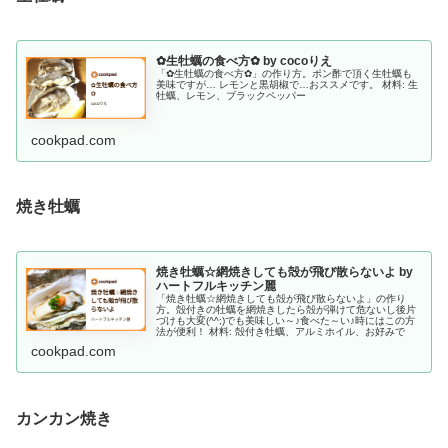
✿生牡蠣の食べ方✿ by cocoりえ
「✿生牡蠣の食べ方✿」の作り方。ポン酢で頂く生牡蠣も
美味ですが… レモンと黒胡椒で…おススメです。 材料: 生
牡蠣、レモン、ブラックペッパー
cookpad.com
焼き牡蠣
焼き牡蠣☆網焼きしても殻が飛び散らないよ by
ハートフルキッチン麗
「焼き牡蠣☆網焼きしても殻が飛び散らないよ」の作り
方。殻付きの牡蠣を網焼きしたら殻が弾けて危ないし後片
づけも大変(^^;)でも美味しい～♪食べた～い♪時にはこの方
法が便利！ 材料: 殻付き牡蠣、アルミホイル、お好みで
cookpad.com
カンカン焼き